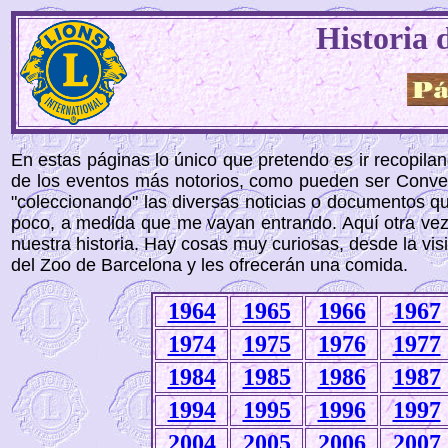
Historia 
En estas páginas lo único que pretendo es ir recopila
de los eventos más notorios, como pueden ser Conve
"coleccionando" las diversas noticias o documentos q
poco, a medida que me vayan entrando. Aquí otra vez 
nuestra historia. Hay cosas muy curiosas, desde la visi
del Zoo de Barcelona y les ofrecerán una comida.
1964
1965
1966
1967
1974
1975
1976
1977
1984
1985
1986
1987
1994
1995
1996
1997
20
04
20
05
20
06
20
07